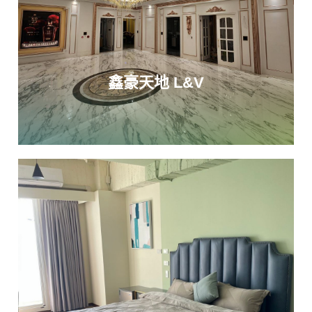
鑫豪天地 L&V