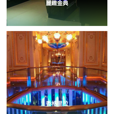
麗緻金典
香格里拉