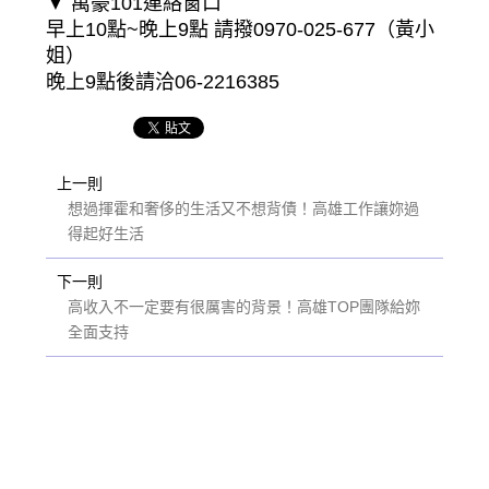
▼ 萬豪101連絡窗口
早上10點~晚上9點 請撥0970-025-677（黃小
姐）
晚上9點後請洽06-2216385
上一則
想過揮霍和奢侈的生活又不想背債！高雄工作讓妳過
得起好生活
下一則
高收入不一定要有很厲害的背景！高雄TOP團隊給妳
全面支持