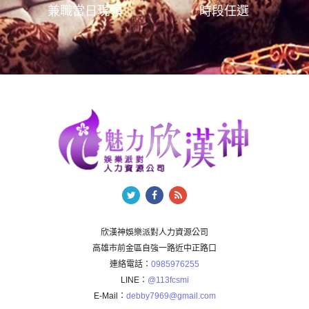
兼職當日現領
時段任選
欣漢神娛樂派對人力資源公司
高雄市前金區自強一路近中正路口
連絡電話：
0985976255
LINE：
@113fcsmi
E-Mail：
debby7969@gmail.com