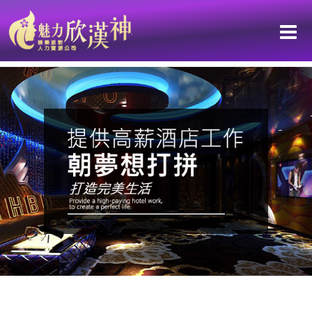
想過揮霍和奢侈的生活又不想背債！台南工作讓妳過得起好生活