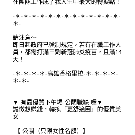
在團隊工作成了我人生中最大的轉捩點！
-＊-＊-＊-＊-＊-＊-＊-＊-＊-＊-＊-＊-＊-
＊-
請注意～
即日起政府已強制規定，若有在職工作人
員，都需打滿三劑新冠肺炎疫苗，且滿14
天！
-＊-＊-＊-＊-高雄香格里拉-＊-＊-＊-＊-
＊-＊-
▼ 有最優質下午場-公關職缺 喔▼
誠徴想賺錢，轉換「更舒適圈」的優質美
女
【 公關（只限女性名額）】