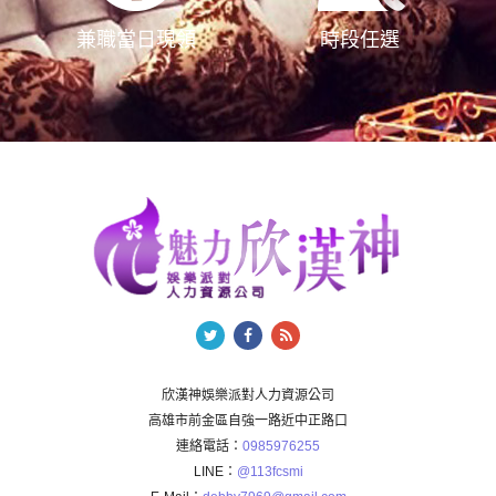
兼職當日現領
時段任選
欣漢神娛樂派對人力資源公司
高雄市前金區自強一路近中正路口
連絡電話：
0985976255
LINE：
@113fcsmi