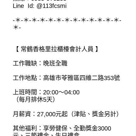
Line Id: @113fcsmi
-＊-＊-＊-＊-＊-＊-＊-＊-＊-＊-＊-＊-＊-
＊-
【 常鶴香格里拉櫃檯會計人員 】
工作職缺：晚班全職
工作地點：高雄市苓雅區四維二路353號
上班時間：20:00～04:00
（每月排休5天）
月薪資：27,000元起（津貼、獎金另計）
其他福利：享勞健保、全勤獎金3000
元、三節禮金、生日禮盒