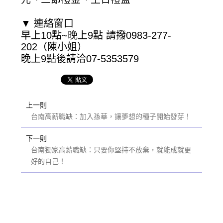
▼ 連絡窗口
早上10點~晚上9點 請撥0983-277-
202（陳小姐）
晚上9點後請洽07-5353579
上一則
台南高薪職缺：加入孫華，讓夢想的種子開始發芽！
下一則
台南獨家高薪職缺：只要你堅持不放棄，就能成就更
好的自己！