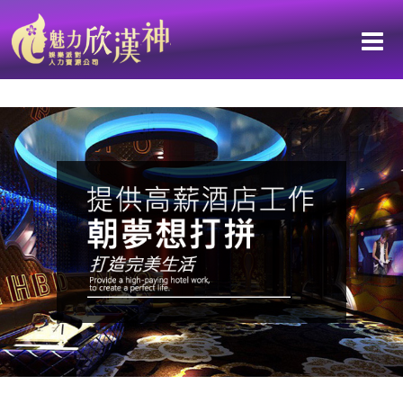
【鑫豪天地 L&V重新裝潢 華麗重磅開幕】台南獨家高薪職缺：機會都擺
在你眼前了，你還在等什麼？