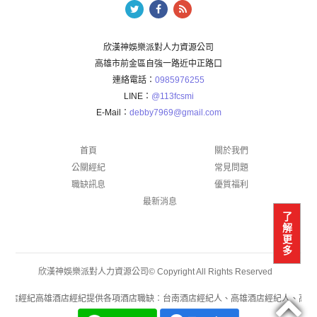
欣漢神娛樂派對人力資源公司
高雄市前金區自強一路近中正路口
連絡電話：
0985976255
LINE：
@113fcsmi
E-Mail：
debby7969@gmail.com
首頁
關於我們
公關經紀
常見問題
職缺訊息
優質福利
最新消息
了
解
更
多
欣漢神娛樂派對人力資源公司© Copyright All Rights Reserved
酒店經紀高雄酒店經紀提供各項酒店職缺︰台南酒店經紀人、高雄酒店經紀人、高雄酒