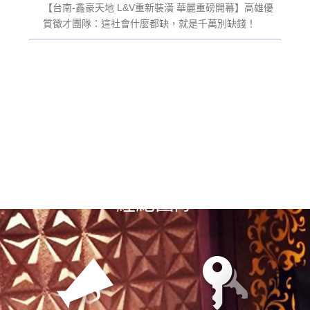
【台南-鑫豪天地 L&V重新裝潢 華麗重磅開幕】高雄優
質徵才團隊：這社會什麼都缺，就是千萬別缺錢！
選擇漢神風
經紀團隊