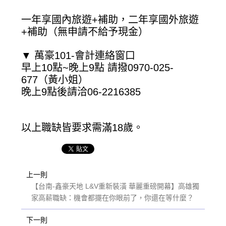
一年享國內旅遊+補助，二年享國外旅遊
+補助（無申請不給予現金）
▼ 萬豪101-會計連絡窗口
早上10點~晚上9點 請撥0970-025-
677（黃小姐）
晚上9點後請洽06-2216385
以上職缺皆要求需滿18歲。
上一則
【台南-鑫豪天地 L&V重新裝潢 華麗重磅開幕】高雄獨
家高薪職缺：機會都擺在你眼前了，你還在等什麼？
下一則