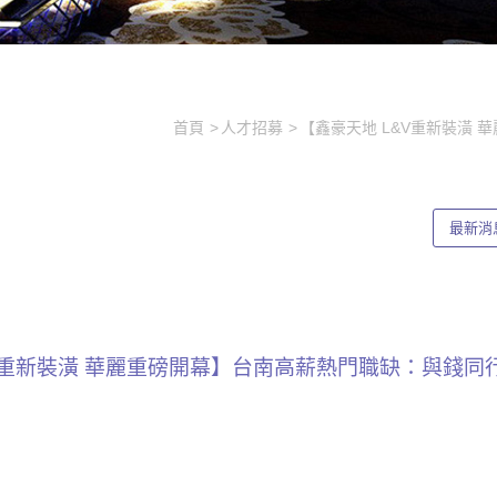
首頁
人才招募
【鑫豪天地 L&V重新裝潢
最新消
&V重新裝潢 華麗重磅開幕】台南高薪熱門職缺：與錢同