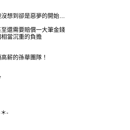
但沒想到卻是惡夢的開始…
甚至還需要賠償一大筆金錢
個相當沉重的負擔
領高薪的孫華團隊！
！
會
-＊-