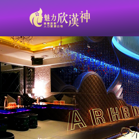
【鑫豪天地 L&V重新裝潢 華麗重磅開幕】台南高薪熱門職缺：與錢同行