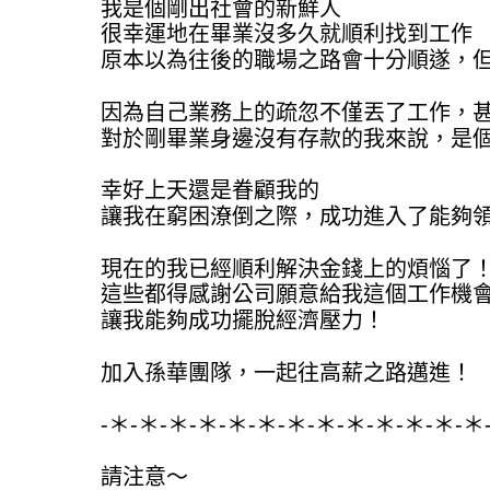
我是個剛出社會的新鮮人
很幸運地在畢業沒多久就順利找到工作
原本以為往後的職場之路會十分順遂，
因為自己業務上的疏忽不僅丟了工作，
對於剛畢業身邊沒有存款的我來說，是
幸好上天還是眷顧我的
讓我在窮困潦倒之際，成功進入了能夠
現在的我已經順利解決金錢上的煩惱了
這些都得感謝公司願意給我這個工作機
讓我能夠成功擺脫經濟壓力！
加入孫華團隊，一起往高薪之路邁進！
-＊-＊-＊-＊-＊-＊-＊-＊-＊-＊-＊-＊-＊
請注意～