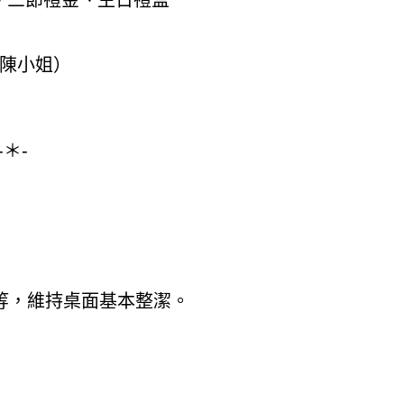
元、三節禮金、生日禮盒
2（陳小姐）
-＊-
等，維持桌面基本整潔。