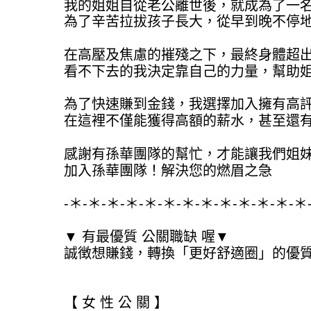
我的姐姐自從老公離世後，就成為了一
為了辛苦拉拔孩子長大，從早到晚不停
在高壓及焦慮的摧殘之下，最終身體超
看不下去的我決定靠自己的力量，幫助
為了快速賺到金錢，我選擇加入擁有高
在這裡不僅能獲得高額的薪水，甚至還
感謝有孫華團隊的幫忙，才能讓我們姐
加入孫華團隊！解決您的燃眉之急
-＊-＊-＊-＊-＊-＊-＊-＊-＊-＊-＊-＊-＊
▼ 有最優質 公關職缺 喔▼
誠徴想賺錢，轉換「更好舒適圈」的優
【 女 性 公 關 】