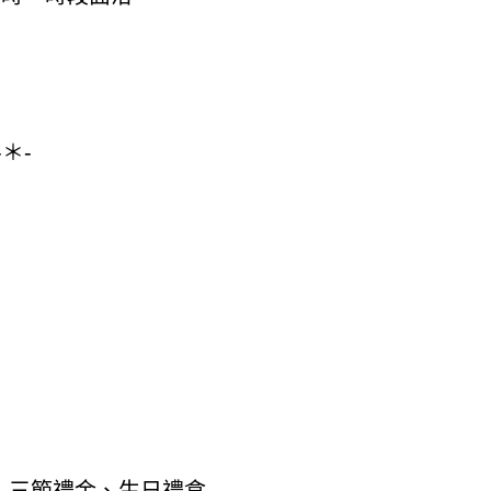
-＊-
）