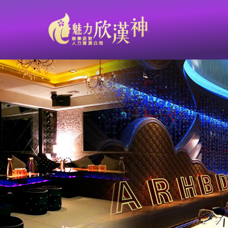
【台南-鑫豪天地 L&V重新裝潢 華麗重磅開幕】高雄熱門高薪職缺：歡