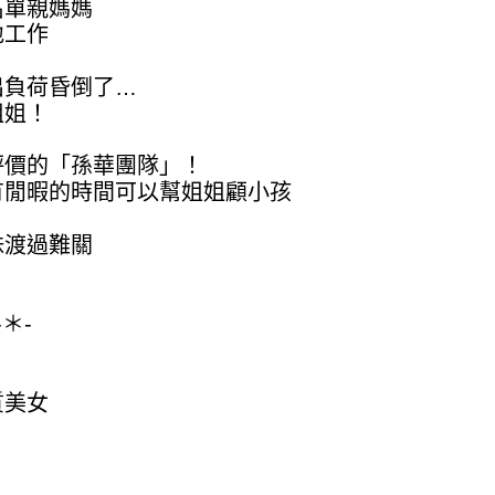
名單親媽媽
地工作
出負荷昏倒了…
姐姐！
評價的「孫華團隊」！
有閒暇的時間可以幫姐姐顧小孩
妹渡過難關
-＊-
質美女