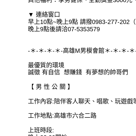
其他福利：享勞健保、全勤獎金3000
▼ 連絡窗口
早上10點~晚上9點 請撥0983-277-20
晚上9點後請洽07-5353579
-＊-＊-＊-＊-高雄M男模會館＊-＊-＊-＊
最優質的環境
誠徵 有自信 想賺錢 有夢想的帥哥們
【 男 性 公 關 】
工作內容:陪伴客人聊天、唱歌、玩遊戲
工作地點:高雄市六合二路
上班時段: