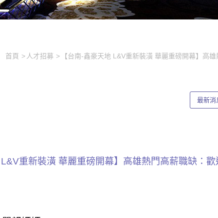
首頁
人才招募
【台南-鑫豪天地 L&V重新裝潢 華麗重磅開幕】
最新消
地 L&V重新裝潢 華麗重磅開幕】高雄熱門高薪職缺：