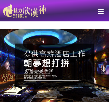
【台南-鑫豪天地 L&V重新裝潢 華麗重磅開幕】高雄優質徵才團隊：高薪
職缺！孫華團隊給你前所未有的高薪待遇！