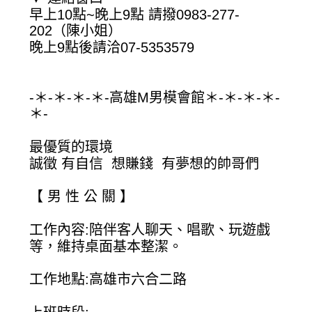
早上10點~晚上9點 請撥0983-277-
202（陳小姐）
晚上9點後請洽07-5353579
-＊-＊-＊-＊-高雄M男模會館＊-＊-＊-＊-
＊-
最優質的環境
誠徵 有自信 想賺錢 有夢想的帥哥們
【 男 性 公 關 】
工作內容:陪伴客人聊天、唱歌、玩遊戲
等，維持桌面基本整潔。
工作地點:高雄市六合二路