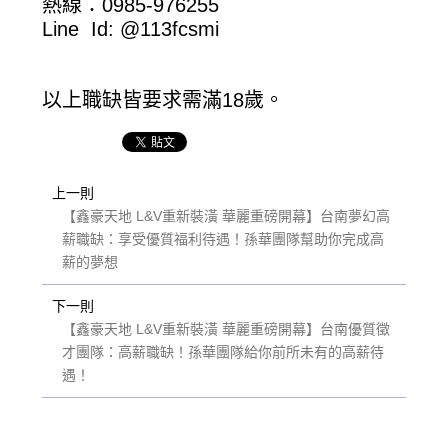
熱線：0985-976255
Line Id: @113fcsmi
以上職缺皆要求需滿18歲。
上一則
【鑫豪天地 L&V重新裝潢 華麗重磅開幕】台南夢幻高
薪職缺：享受優質福利待遇！孫華團隊幫助你完成高
薪的夢想
下一則
【鑫豪天地 L&V重新裝潢 華麗重磅開幕】台南優質徵
才團隊：高薪職缺！孫華團隊給你前所未有的高薪待
遇！