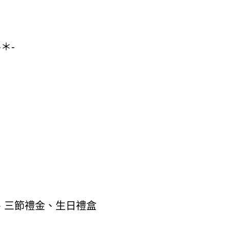
-＊-
）
元、三節禮金、生日禮盒