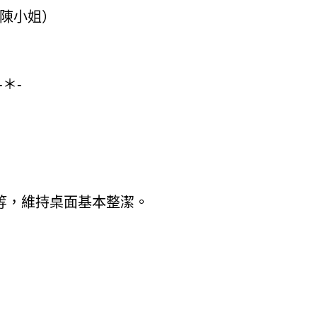
2（陳小姐）
-＊-
等，維持桌面基本整潔。