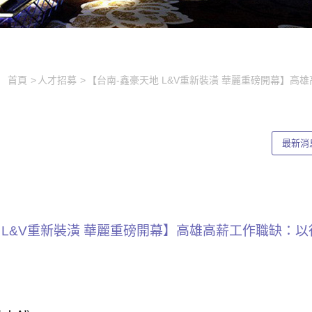
首頁
人才招募
【台南-鑫豪天地 L&V重新裝潢 華麗重磅開幕】
最新消
地 L&V重新裝潢 華麗重磅開幕】高雄高薪工作職缺：