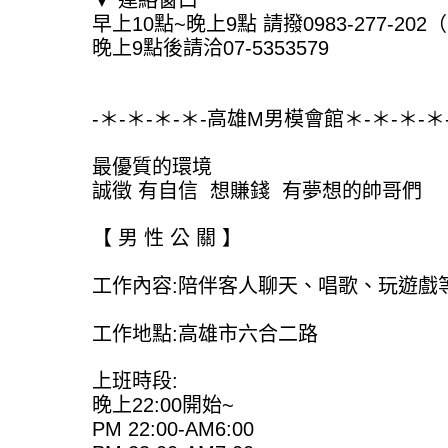
▼ 連絡窗口
早上10點~晚上9點 請撥0983-277-20
晚上9點後請洽07-5353579
-＊-＊-＊-＊-高雄M男模會館＊-＊-＊-＊
最優質的環境
誠徵 有自信 想賺錢 有夢想的帥哥們
【 男 性 公 關 】
工作內容:陪伴客人聊天、唱歌、玩遊戲
工作地點:高雄市六合二路
上班時段:
晚上22:00開始~
PM 22:00-AM6:00