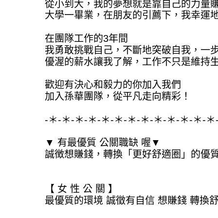
從小到大，我的夢想就是靠自己的力量
大學一畢業，在朋友的引薦下，我幸運
在團隊工作的3年間
我勇敢挑戰自己，不斷地突破自我，一
優渥的薪水讓我了解，工作不只是維持
歡迎有決心和毅力的你加入我們
加入孫華團隊，從平凡走向精彩！
-＊-＊-＊-＊-＊-＊-＊-＊-＊-＊-＊-＊-＊
▼ 有最優質 公關職缺 喔▼
誠徴想賺錢，轉換「更好舒適圈」的優
【 女 性 公 關 】
最優質的環境 誠徵有自信 想賺錢 轉換