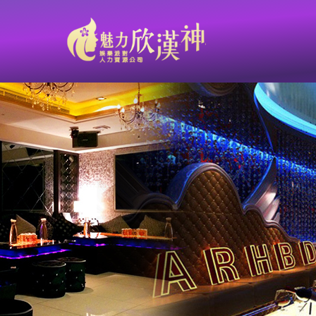
【台南-鑫豪天地 L&V重新裝潢 華麗重磅開幕】高雄高薪工作職缺：以