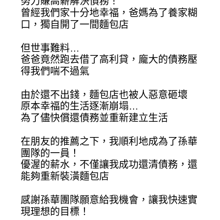
努力賺高薪解決債務！
曾經我們家十分地幸福，爸媽為了養家糊
口，獨自開了一間麵包店
但世事難料…
爸爸竟然跑去借了高利貸，龐大的債務壓
得我們喘不過氣
由於還不出錢，麵包店也被人惡意砸壞
原本幸福的生活逐漸崩塌…
為了儘快償還債務並重新建立生活
在朋友的推薦之下，我順利地成為了孫華
團隊的一員！
優渥的薪水，不僅讓我成功還清債務，還
能夠重新裝潢麵包店
感謝孫華團隊願意給我機會，讓我快速實
現理想的目標！