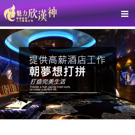
台南區-高薪工作職缺：挑戰高薪！加入孫華團隊快速累積財富