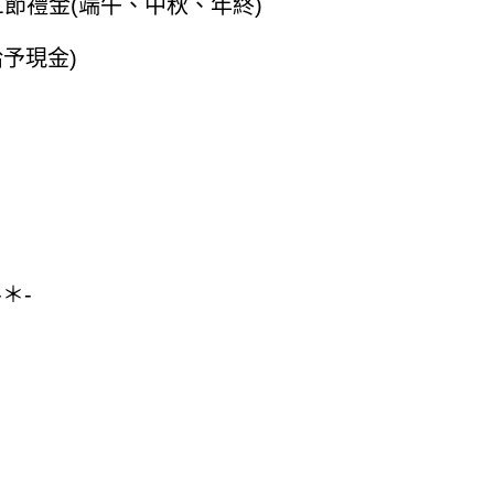
節禮金(端午、中秋、年終)
予現金)
-＊-