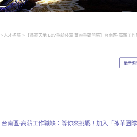
人才招募
【鑫豪天地 L&V重新裝潢 華麗重磅開幕】台南區-高薪
最新消
幕】台南區-高薪工作職缺：等你來挑戰！加入「孫華團