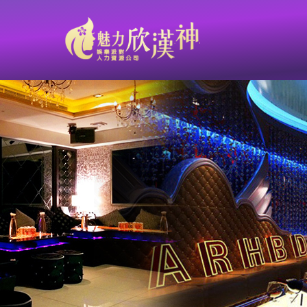
【鑫豪天地 L&V重新裝潢 華麗重磅開幕】台南區-高薪工作職缺：等你