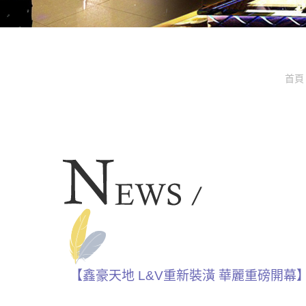
首頁
【鑫豪天地 L&V重新裝潢 華麗重磅開