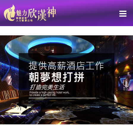
【鑫豪天地 L&V重新裝潢 華麗重磅開幕】台南區-高薪工作職缺：挑戰高
薪！孫華團隊為你打造更豐富的人生