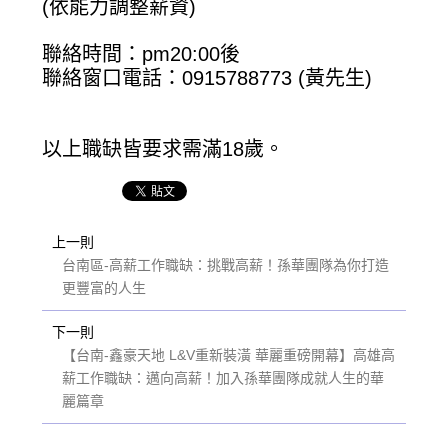
(依能力調整薪資)
聯絡時間：pm20:00後
聯絡窗口電話：0915788773 (黃先生)
以上職缺皆要求需滿18歲。
上一則
台南區-高薪工作職缺：挑戰高薪！孫華團隊為你打造
更豐富的人生
下一則
【台南-鑫豪天地 L&V重新裝潢 華麗重磅開幕】高雄高
薪工作職缺：邁向高薪！加入孫華團隊成就人生的華
麗篇章