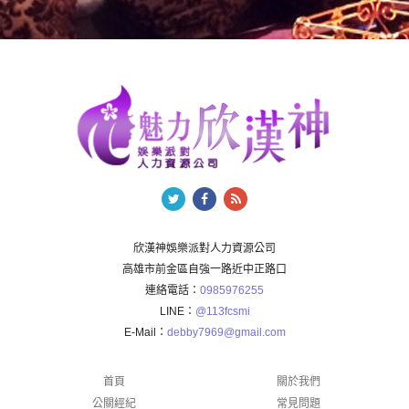
欣漢神娛樂派對人力資源公司
高雄市前金區自強一路近中正路口
連絡電話：
0985976255
LINE：
@113fcsmi
E-Mail：
debby7969@gmail.com
首頁
關於我們
公關經紀
常見問題