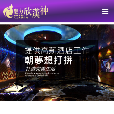
台南區-高薪工作職缺：從逆境到轉機 讓我在新職場綻放自信光輝！