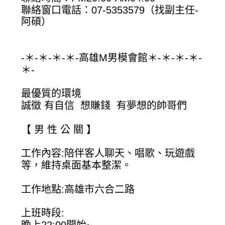
聯絡窗口電話：07-5353579（找副主任-
阿碩）
-＊-＊-＊-＊-高雄M男模會館＊-＊-＊-＊-
＊-
最優質的環境
誠徵 有自信 想賺錢 有夢想的帥哥們
【 男 性 公 關 】
工作內容:陪伴客人聊天、唱歌、玩遊戲
等，維持桌面基本整潔。
工作地點:高雄市六合二路
上班時段: