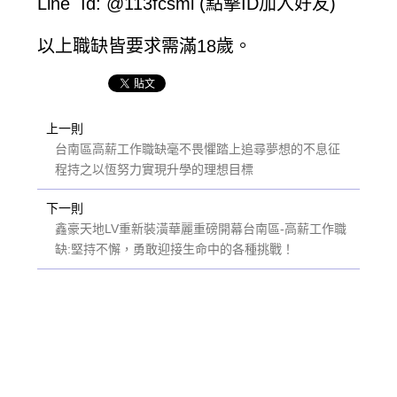
Line Id: @113fcsmi (點擊ID加入好友)
以上職缺皆要求需滿18歲。
上一則
台南區高薪工作職缺毫不畏懼踏上追尋夢想的不息征
程持之以恆努力實現升學的理想目標
下一則
鑫豪天地LV重新裝潢華麗重磅開幕台南區-高薪工作職
缺:堅持不懈，勇敢迎接生命中的各種挑戰！