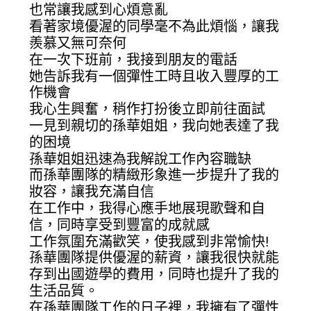
也常讓我感到心煩意亂
看著家境優渥的同學毫不為此煩惱，讓我
羨慕又無可奈何
在一次下班前，我接到朋友的電話
她告訴我有一個彈性工時且收入豐厚的工
作機會
我心生興奮，稍作打扮後立即前往面試
一見到親切的孫華姐姐，我向她表達了我
的困境
孫華姐姐迅速為我解說工作內容職缺
而孫華團隊的精緻形象進一步提升了我的
妝容，讓我充滿自信
在工作中，我得心應手地展現歌聲和自
信，同時享受到豐富的成就感
工作氛圍充滿歡笑，使我感到非常愉快!
孫華團隊提供優渥的薪資，讓我很快就能
存到出國遊學的費用，同時也提升了我的
生活品質。
在孫華團隊工作的日子裡，我擁有了彈性