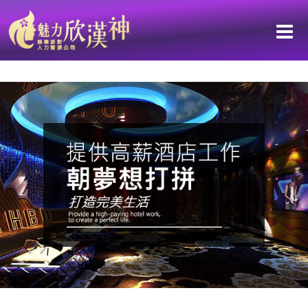
台南鑫豪天地LV重新裝潢華麗重磅開幕高雄高薪工作職缺毫不畏懼踏上
追尋夢想的不息征程 持之以恆，努力實現升學的理想目標