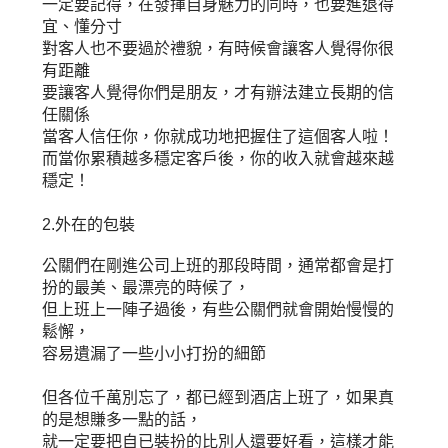
一定要記得，在發揮自身魅力的同時，也要進退得
宜、懂分寸
對客人也不要過於禮貌，有時候會讓客人覺得你很
有距離
要讓客人覺得你們是朋友，才有辦法建立長期的信
任關係
當客人信任你，你就成功地把握住了這個客人啦！
而當你累積越多穩定客戶後，你的收入就會越來越
穩定！
2.外在的包裝
公關們在剛進公司上班的那段時間，通常都會是打
扮的最美、最漂亮的時候了，
但上班上一陣子過後，有些公關們就會開始慢慢的
鬆懈，
容易遺漏了一些小小打扮的細節
但各位千萬別忘了，都已經到酒店上班了，如果真
的是想賺多一點的話，
就一定要把自已裝扮的比別人還要好看，這樣才能