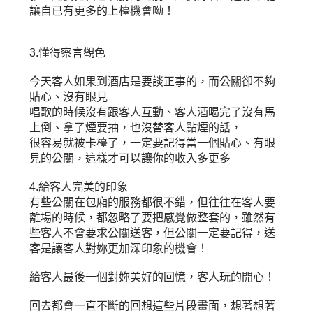
讓自已有更多的上檯機會呦！
3.懂得察言觀色
今天客人如果到酒店是要談正事的，而公關卻不夠
貼心、沒有眼見
唱歌的時候沒有跟客人互動、客人酒喝完了沒有馬
上倒、拿了煙要抽，也沒替客人點煙的話，
很容易就被卡檯了，一定要記得當一個貼心、有眼
見的公關，這樣才可以讓你的收入多更多
4.給客人完美的印象
有些公關在包廂的服務都很不錯，但往往在客人要
離場的時候，都忽略了要把感覺做整套的，雖然有
些客人不會要求公關送客，但公關一定要記得，送
客是讓客人對妳更加深印象的機會！
給客人最後一個對妳美好的回憶，客人玩的開心！
回去都會一直不斷的回想這些片段畫面，想著想著