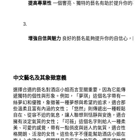
提高專業性
 一個響亮、獨特的藝名有助於提升你的專
增強自信與魅力
 良好的藝名能夠提升你的自信心，
中文藝名及其象徵意義
選擇合適的藝名對酒店小姐而言至關重要，因為它能傳
遞獨特的個性與形象。例如，「夢琪」這個名字帶有一
絲夢幻和優雅，象徵著一種夢想與希望的追求，適合那
些溫柔且富有內涵的女性；「悠然」則傳遞出一種輕鬆
自在、從容不迫的氣息，讓人聯想到恬靜與安逸，適合
擁有淡定氣質的女性；「可薇」這個名字則給人一種柔
美、可愛的感覺，帶有一點俏皮與迷人的氣質，適合性
格開朗、活潑的女性。這些名字不僅能幫助酒店小姐在