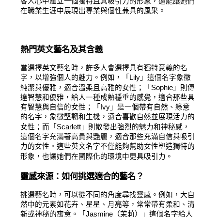
客人心中建立一個獨特且具吸引力的形象，還能讓她們
在職業生涯中展現出專業與個性兼具的風采。
熱門英文藝名及其含義
當選擇英文藝名時，許多人會選擇具有獨特意義的名
字，以增強個人的魅力。例如，「Lily」這個名字象徵
純潔與優雅，適合溫柔且高雅的女性；「Sophie」則傳
達智慧和優雅，給人一種成熟穩重的感覺，適合那些具
有智慧與自信的女性；「Ivy」是一個帶有自然、綠意
的名字，象徵堅韌和生機，適合喜歡自然並展現活力的
女性；而「Scarlett」則散發出強烈的魅力和神秘感，
這個名字充滿著高貴與艷麗，適合那些充滿自信與吸引
力的女性。這些英文名字不僅能夠幫助女性塑造獨特的
形象，也讓她們在國際化的環境中更具吸引力。
靈感來源：如何挑選適合的藝名？
挑選藝名時，可以從不同的角度尋找靈感。例如，大自
然中的元素如花卉、星星、月亮等，常常帶有柔和、清
新或神秘的寓意。「Jasmine（茉莉）」這個名字給人