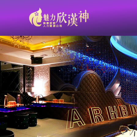
從占卜師到酒店公關：傾聽與解讀，是一種高級的藝術