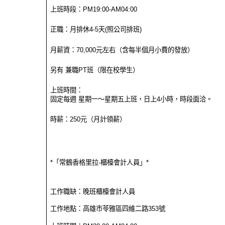
上班時段：PM19:00-AM04:00
正職：月排休4-5天(照公司排班)
月薪資：70,000元左右（含每半個月小費的發放）
另有 兼職PT班（限在校學生）
上班時間：
固定每週 星期一～星期五上班，日上4小時，時段面洽。
時薪：250元（月計領薪）
*「常鶴香格里拉-櫃檯會計人員」*
工作職缺：晚班櫃檯會計人員
工作地點：高雄市苓雅區四維二路353號