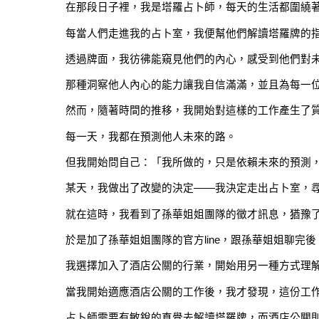
在那段日子裡，我是塔羅占卜師，每天的生活都圍繞
每當人們走進我的占卜室，我便幫他們解讀塔羅牌的
透過牌面，我彷彿能窺見他們的內心，感受到他們對
那種洞察他人內心的能力讓我自信滿滿，並且為每一
然而，隨著時間的推移，我開始對這樣的工作產生了
每一天，我都在預測他人未來的路。
但我開始問自己：「我所做的，只是依賴未來的預測
某天，我做出了改變的決定——我決定走出占卜室，
就在這時，我看到了孫華姐姐團隊的徵才訊息，猶豫
於是加了孫華姐姐團隊的官方line，跟孫華姐姐聊
我選擇加入了酒店公關的行業，開始用另一種方式理
當我開始適應酒店公關的工作後，我才發現，這份工
占卜師需要有敏銳的直覺去解讀塔羅牌，而酒店公關