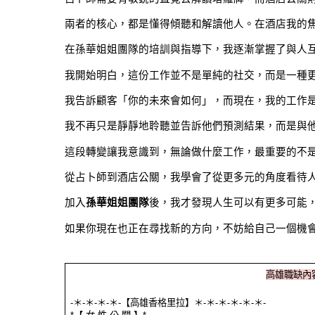
兩者的核心，都是懂得傾聽和解讀他人。在酒店我的
在孫華姐姐團隊的培訓與指導下，我逐漸掌握了與人
我開始明白，這份工作並不是單純的社交，而是一種
我告訴顧客「你的未來會如何」，而現在，我的工作
我不再只是靜靜地聆聽並告訴他們預測結果，而是與
這段轉變讓我意識到，無論做什麼工作，最重要的不
從占卜師到酒店公關，我學會了從更多元的角度看待
加入
孫華姐姐團隊
後，我才發現人生可以有更多可能
如果你現在也正在尋找新的方向，不妨給自己一個機
高雄職缺內
-＊-＊-＊-＊-【高雄香格里拉】＊-＊-＊-＊-＊-＊-