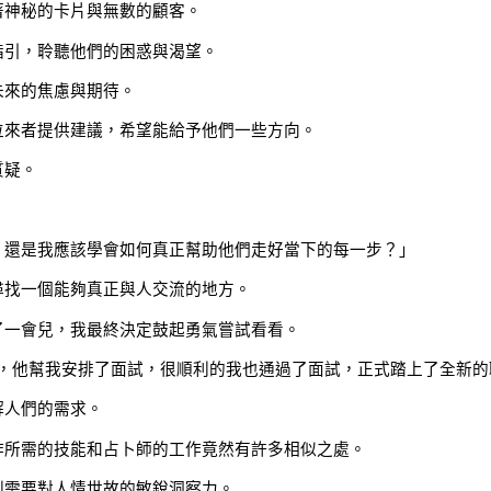
著神秘的卡片與無數的顧客。
指引，聆聽他們的困惑與渴望。
未來的焦慮與期待。
位來者提供建議，希望能給予他們一些方向。
質疑。
，還是我應該學會如何真正幫助他們走好當下的每一步？」
尋找一個能夠真正與人交流的地方。
了一會兒，我最終決定鼓起勇氣嘗試看看。
完後，他幫我安排了面試，很順利的我也通過了面試，正式踏上了全新
解人們的需求。
作所需的技能和占卜師的工作竟然有許多相似之處。
則需要對人情世故的敏銳洞察力。