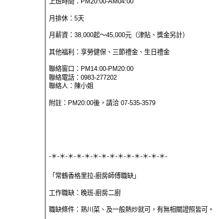
上班時間：PM20:00-AM04:00
月排休：5天
月薪資：38,000起～45,000元（津貼、獎金另計）
其他福利：享勞健保、三節禮金、生日禮金
聯絡窗口：PM14:00-PM20:00
聯絡電話：0983-277202
聯絡人：陳小姐
附註：PM20:00後，請洽 07-535-3579
-＊-＊-＊-＊-＊-＊-＊-＊-＊-＊-＊-＊-＊-＊-
「常鶴香格里拉-廚房師傅職缺」
工作職缺：晚班-廚房二廚
職缺條件：熟川菜、及一般熱炒就可，有無相關證照皆可。