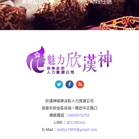
兼職當日現領
時段任選
欣漢神娛樂派對人力資源公司
高雄市前金區自強一路近中正路口
連絡電話：
0985976255
LINE：
@113fcsmi
E-Mail：
debby7969@gmail.com