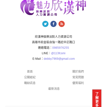
欣漢神娛樂派對人力資源公司
高雄市前金區自強一路近中正路口
連絡電話：
0985976255
LINE：
@113fcsmi
E-Mail：
debby7969@gmail.com
首頁
關於我們
公關經紀
常見問題
職缺訊息
優質福利
最新消息
了
解
更
多