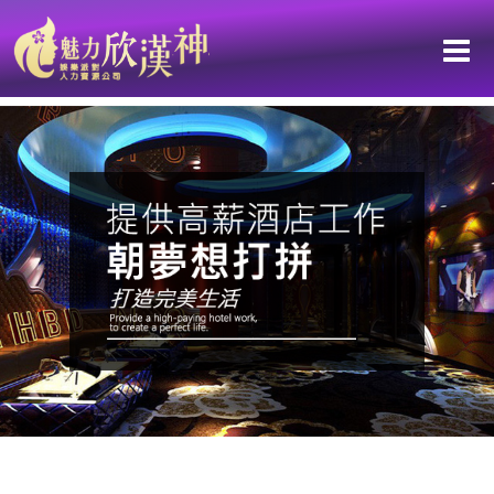
《懂外表的人，也懂氛圍》