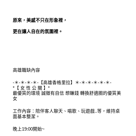
原來，美感不只在形象裡，
更在讓人自在的氛圍裡。
高雄職缺內容
-＊-＊-＊-＊-【高雄香格里拉】＊-＊-＊-＊-＊-＊-
*【 女 性 公 關 】*
最優質的環境 誠徵有自信 想賺錢 轉換舒適圈的優質美
女
工作內容：陪伴客人聊天、唱歌、玩遊戲..等，維持桌
面基本整潔。
晚上19:00開始~