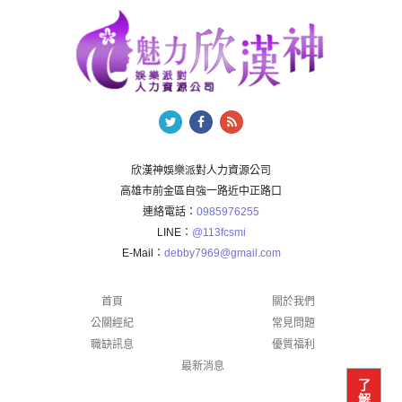
欣漢神娛樂派對人力資源公司
高雄市前金區自強一路近中正路口
連絡電話：
0985976255
LINE：
@113fcsmi
E-Mail：
debby7969@gmail.com
首頁
關於我們
公關經紀
常見問題
職缺訊息
優質福利
最新消息
了
解