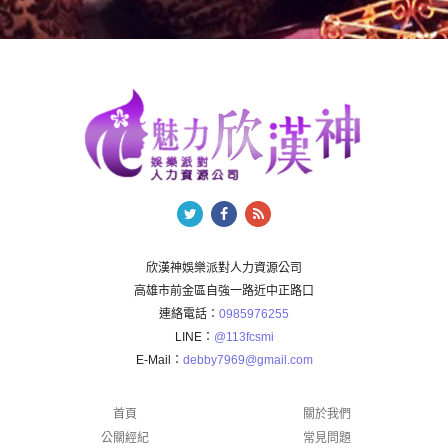
欣漢神娛樂派對人力資源公司
高雄市前金區自強一路近中正路口
連絡電話：
0985976255
LINE：
@113fcsmi
E-Mail：
debby7969@gmail.com
首頁
關於我們
公關經紀
常見問題