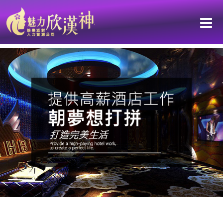
從皮拉提斯老師到酒店公關：把「身體覺察」延伸成情緒陪伴