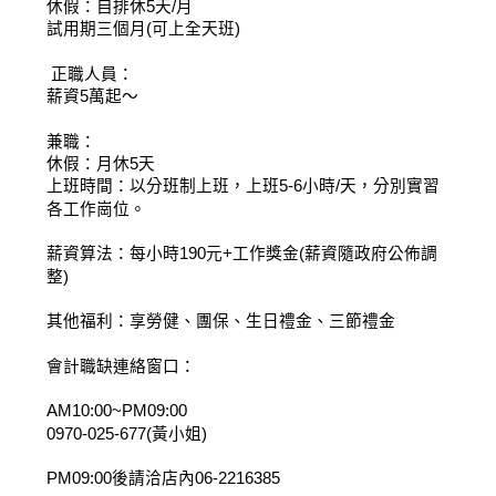
休假：自排休5天/月
試用期三個月(可上全天班)
 正職人員：
薪資5萬起～
兼職：
休假：月休5天
上班時間：以分班制上班，上班5-6小時/天，分別實習
各工作崗位。
薪資算法：每小時190元+工作獎金(薪資隨政府公佈調
整)
其他福利：享勞健、團保、生日禮金、三節禮金
會計職缺連絡窗口：
AM10:00~PM09:00
0970-025-677(黃小姐)
PM09:00後請洽店內06-2216385