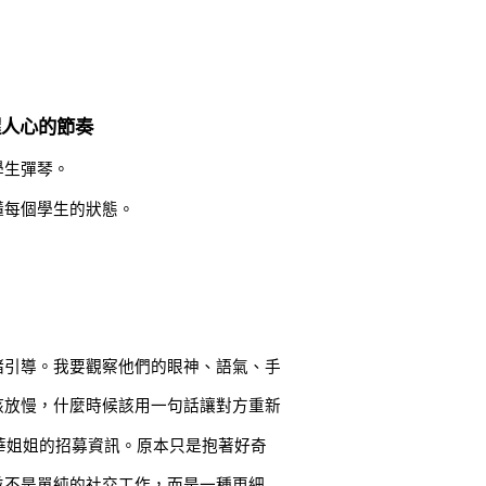
握人心的節奏
學生彈琴。
懂每個學生的狀態。
緒引導。我要觀察他們的眼神、語氣、手
該放慢，什麼時候該用一句話讓對方重新
到孫華姐姐的招募資訊。原本只是抱著好奇
並不是單純的社交工作，而是一種更細