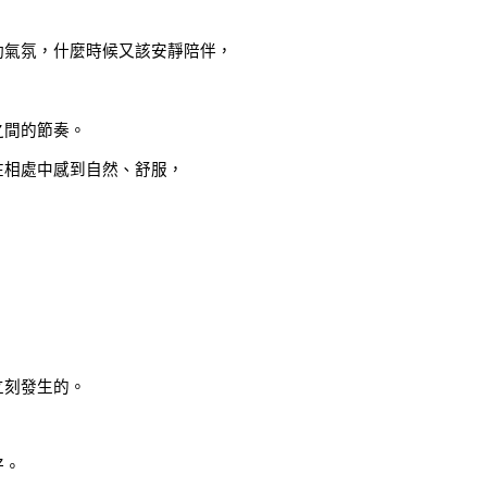
動氣氛，什麼時候又該安靜陪伴，
之間的節奏。
在相處中感到自然、舒服，
立刻發生的。
好。