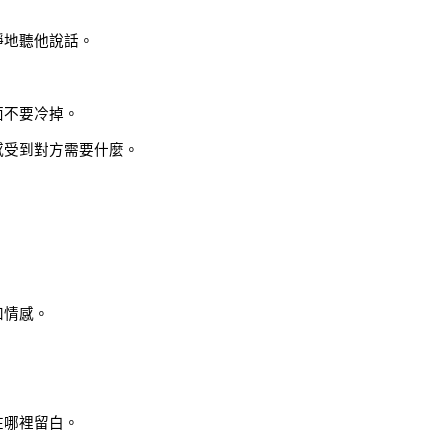
靜地聽他說話。
面不要冷掉。
感受到對方需要什麼。
和情感。
在哪裡留白。