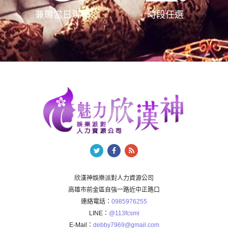
兼職當日現領
時段任選
欣漢神娛樂派對人力資源公司
高雄市前金區自強一路近中正路口
連絡電話：
0985976255
LINE：
@113fcsmi
E-Mail：
debby7969@gmail.com