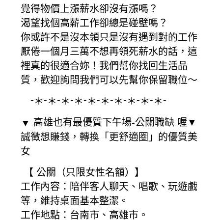
覺得物價上漲薪水卻沒有漲嗎？
渴望找個高薪工作卻總是碰壁嗎？
你或許不是沒本領只是沒有遇到對的工作
厭倦一個月三萬不想再領死薪水的話，這
裡真的很適合妳！我們幫你找回生活品
質，歡迎詢問我們可以先幫你保留職位～
-
-
-
-
-
-
-
-
-
-
-
＊
＊
＊
＊
＊
＊
＊
＊
＊
＊
高雄也有最優質下午場
公關職缺
喔▼
▼
-
誠徴想賺錢，轉換「更舒適圈」的優質美
女
【
公關（只限女性名額）】
工作內容：陪伴客人聊天、唱歌、玩遊戲
等，維持桌面基本整潔。
工作地點：台南市、高雄市。