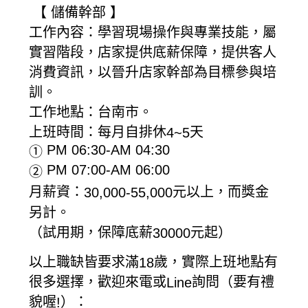
【
儲備幹部
】
工作內容：學習現場操作與專業技能，屬
實習階段，店家提供底薪保障，提供客人
消費資訊，以晉升店家幹部為目標參與培
訓。
工作地點：台南市。
上班時間：每月自排休
天
4~5
PM 06:30-AM 04:30
①
PM 07:00-AM 06:00
②
月薪資：
元以上，而獎金
30,000-55,000
另計。
（試用期，保障底薪
元起）
30000
以上職缺皆要求滿
歲，實際上班地點有
18
很多選擇，歡迎來電或
詢問（要有禮
Line
貌喔
）：
!