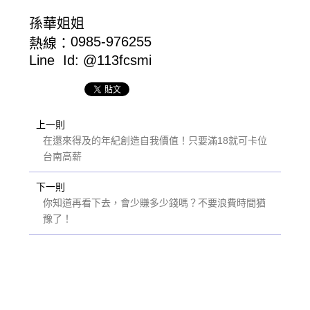
孫華姐姐
0985-976255
熱線：
Line Id: @113fcsmi
上一則
在還來得及的年紀創造自我價值！只要滿18就可卡位
台南高薪
下一則
你知道再看下去，會少賺多少錢嗎？不要浪費時間猶
豫了！