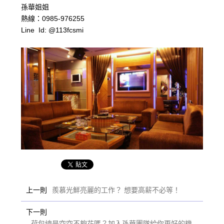
孫華姐姐
熱線：0985-976255
Line Id: @113fcsmi
上一則
羨慕光鮮亮麗的工作？ 想要高薪不必等！
下一則
荷包總是空空不夠花嗎？加入孫華團隊給你更好的機