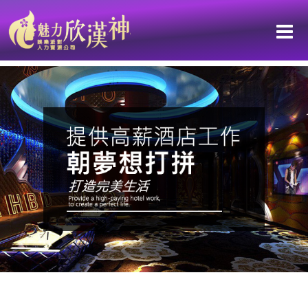
想提早達到財富自由嗎？ 加入孫華讓你改變所有認為的不可能！