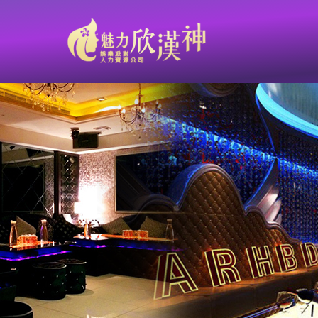
羨慕光鮮亮麗的工作？ 想要高薪不必等！