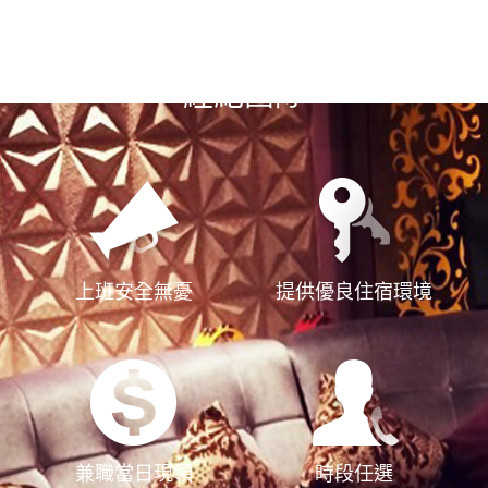
選擇漢神風
經紀團隊
上班安全無憂
提供優良住宿環境
兼職當日現領
時段任選